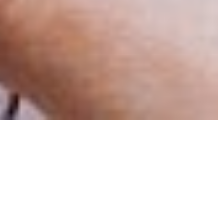
О чем этот курс?
Дополнительная общеобразовательная
общеразвивающая программа
«Сам себе финансист» является программой